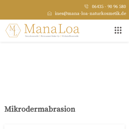
06435 - 90 96 580
ines@mana-loa-naturkosmetik.de
Mikrodermabrasion