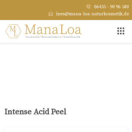
06435 - 90 96 580
ines@mana-loa-naturkosmetik.de
Intense Acid Peel