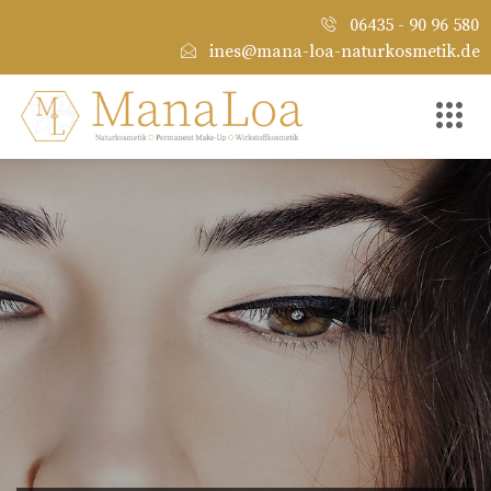
06435 - 90 96 580
ines@mana-loa-naturkosmetik.de