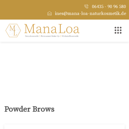
06435 - 90 96 580
ines@mana-loa-naturkosmetik.de
Powder Brows