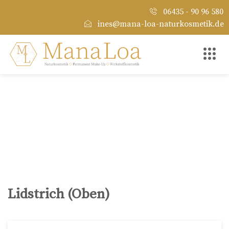
06435 - 90 96 580
ines@mana-loa-naturkosmetik.de
Lidstrich (Oben)