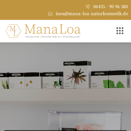
06435 - 90 96 580
ines@mana-loa-naturkosmetik.de