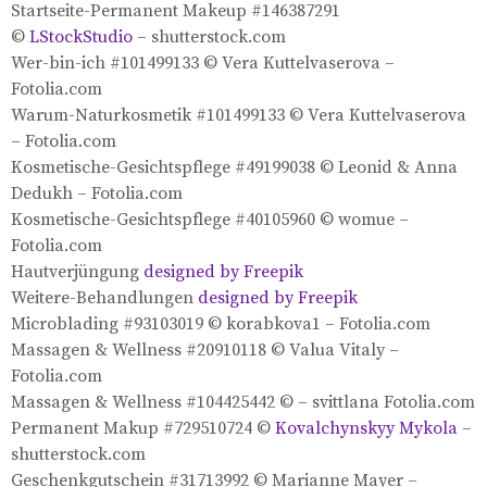
Startseite-Permanent Makeup #146387291
©
LStockStudio
– shutterstock.com
Wer-bin-ich #101499133 © Vera Kuttelvaserova –
Fotolia.com
Warum-Naturkosmetik #101499133 © Vera Kuttelvaserova
– Fotolia.com
Kosmetische-Gesichtspflege #49199038 © Leonid & Anna
Dedukh – Fotolia.com
Kosmetische-Gesichtspflege #40105960 © womue –
Fotolia.com
Hautverjüngung
designed by Freepik
Weitere-Behandlungen
designed by Freepik
Microblading #93103019 © korabkova1 – Fotolia.com
Massagen & Wellness #20910118 © Valua Vitaly –
Fotolia.com
Massagen & Wellness #104425442 © – svittlana Fotolia.com
Permanent Makup #729510724 ©
Kovalchynskyy Mykola
–
shutterstock.com
Geschenkgutschein #31713992 © Marianne Mayer –